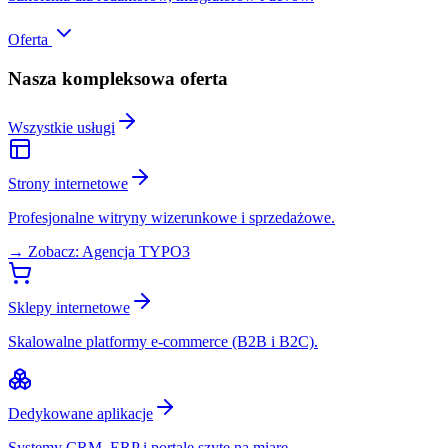
Oferta
Nasza kompleksowa oferta
Wszystkie usługi
Strony internetowe
Profesjonalne witryny wizerunkowe i sprzedażowe.
→ Zobacz: Agencja TYPO3
Sklepy internetowe
Skalowalne platformy e-commerce (B2B i B2C).
Dedykowane aplikacje
Systemy CRM, ERP i portale szyte na miarę.