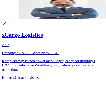
xCargo Logistics
2025
Branding / UX-UI / WordPress / SEO
Kompleksowy launch nowej marki logistycznej: od struktury i
UX/UI po wdrożenie WordPress, optymalizację oraz bieżący
marketing.
Klient:
xCargo Logistics